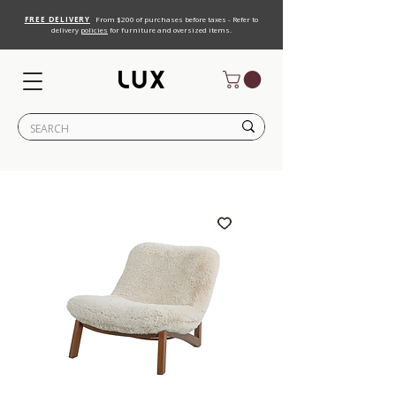
FREE DELIVERY
From $200 of purchases before taxes - Refer to
delivery
policies
for furniture and oversized items.