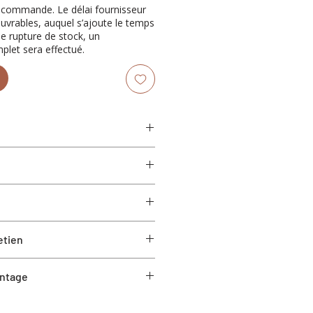
récommande. Le délai fournisseur
ouvrables, auquel s’ajoute le temps
de rupture de stock, un
let sera effectué.
x h 27,5 po
etien
ontage
 pré-assemblé ou ne nécessite que