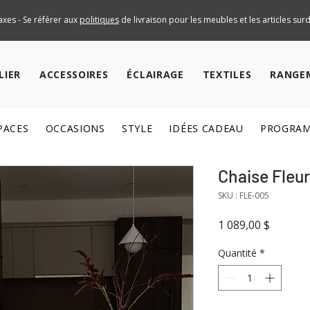
axes - Se référer aux
politiques
de livraison pour les meubles et les articles su
LIER
ACCESSOIRES
ÉCLAIRAGE
TEXTILES
RANGE
PACES
OCCASIONS
STYLE
IDÉES CADEAU
PROGRAM
Chaise Fleur
SKU : FLE-005
Prix
1 089,00 $
Quantité
*