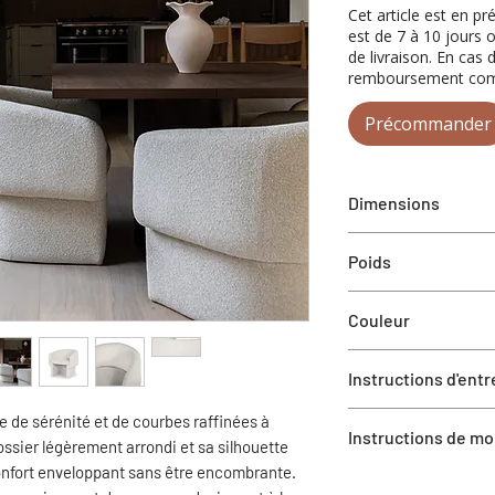
Cet article est en p
est de 7 à 10 jours 
de livraison. En cas 
remboursement comp
Précommander
Dimensions
P 28 po x L 27,5 po 
Poids
17 kg
Couleur
Buff
Instructions d'entr
Nettoyage à sec
 de sérénité et de courbes raffinées à
Instructions de m
ossier légèrement arrondi et sa silhouette
 confort enveloppant sans être encombrante.
Le produit est livré