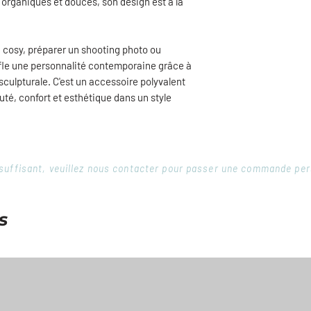
 organiques et douces, son design est à la
des instructions min
pieds.
 cosy, préparer un shooting photo ou
ffle une personnalité contemporaine grâce à
sculpturale. C'est un accessoire polyvalent
uté, confort et esthétique dans un style
 insuffisant, veuillez nous contacter pour passer une commande pe
s