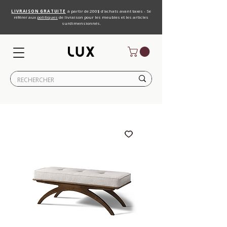
LIVRAISON GRATUITE
à partir de 200$ d'achats avant taxes - Se
référer aux
politiques
de livraison pour les meubles et les articles
surdimensionnés.