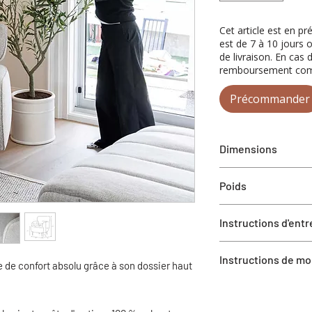
Cet article est en p
est de 7 à 10 jours 
de livraison. En cas 
remboursement comp
Précommander
Dimensions
P 34 po x L 31 po x
Poids
27,7 kg
Instructions d'entr
Épongez immédiateme
Instructions de m
un chiffon absorbant
 de confort absolu grâce à son dossier haut
taches localement si 
.
Le produit est livré
directe au soleil pou
des instructions min
Nettoyage professi