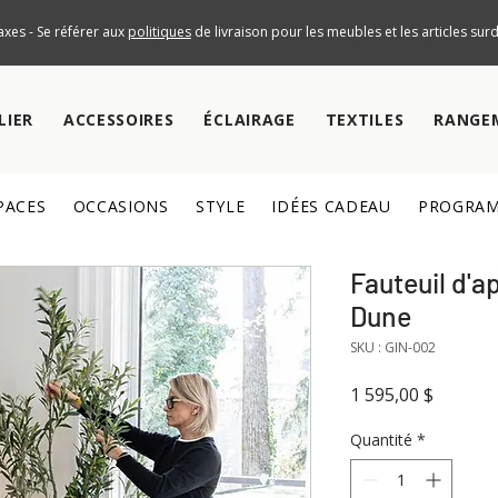
axes - Se référer aux
politiques
de livraison pour les meubles et les articles su
LIER
ACCESSOIRES
ÉCLAIRAGE
TEXTILES
RANGE
PACES
OCCASIONS
STYLE
IDÉES CADEAU
PROGRAM
Fauteuil d'a
Dune
SKU : GIN-002
Prix
1 595,00 $
Quantité
*