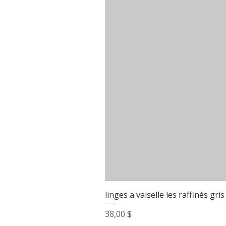
linges a vaiselle les raffinés gris
Prix
38,00 $