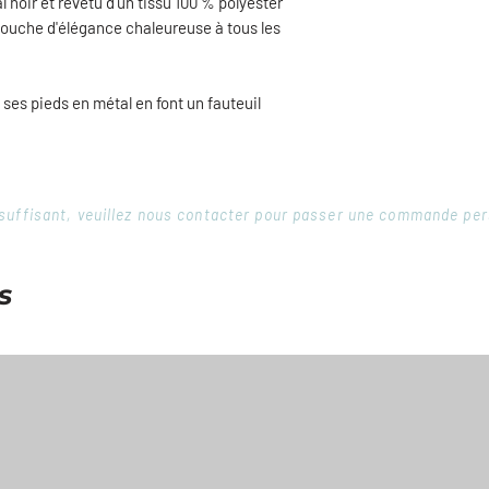
 noir et revêtu d'un tissu 100 % polyester
pieds.
 touche d'élégance chaleureuse à tous les
t ses pieds en métal en font un fauteuil
 insuffisant, veuillez nous contacter pour passer une commande pe
s