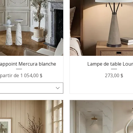
'appoint Mercura blanche
Lampe de table Lou
ix promotionnel
Prix
partir de
1 054,00 $
273,00 $