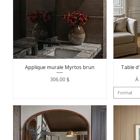
Applique murale Myrtos brun
Table d
Prix
Pr
306,00 $
À 
Format