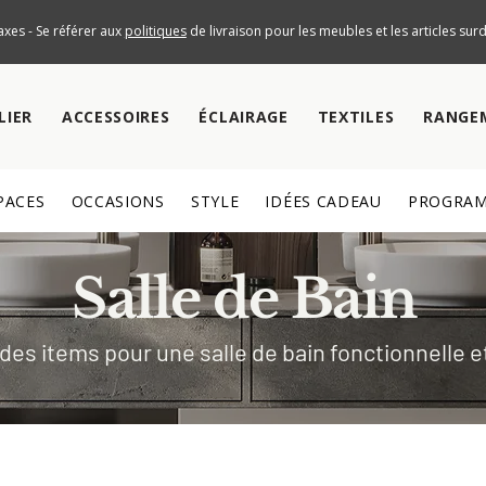
axes - Se référer aux
politiques
de livraison pour les meubles et les articles su
LIER
ACCESSOIRES
ÉCLAIRAGE
TEXTILES
RANGE
PACES
OCCASIONS
STYLE
IDÉES CADEAU
PROGRAM
Salle de Bain
es items pour une salle de bain fonctionnelle e