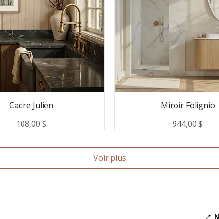
Cadre Julien
Miroir Folignio
Prix
Prix
108,00 $
944,00 $
Voir plus
📍
N