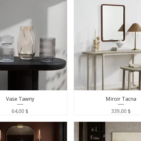
Vase Tawny
Miroir Tacna
Prix
Prix
64,00 $
339,00 $