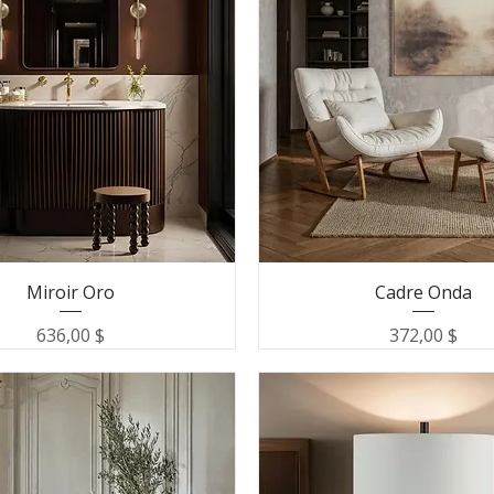
Miroir Oro
Cadre Onda
Prix
Prix
636,00 $
372,00 $