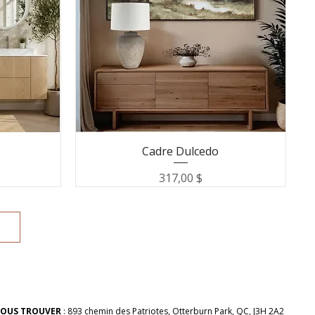
Cadre Dulcedo
Prix
317,00 $
OUS TROUVER
:
893 chemin des Patriotes, Otterburn Park, QC, J3H 2A2