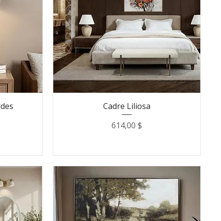
rdes
Cadre Liliosa
Prix
614,00 $