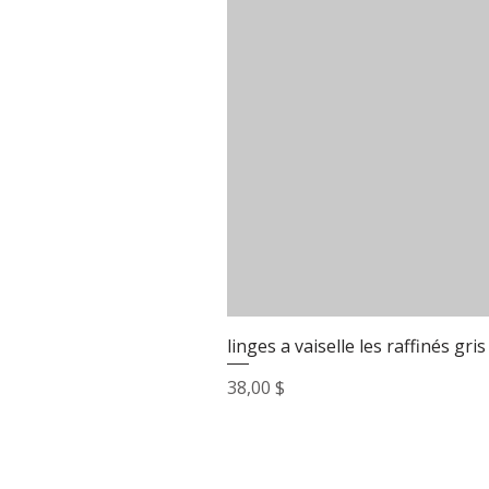
linges a vaiselle les raffinés gris
Prix
38,00 $