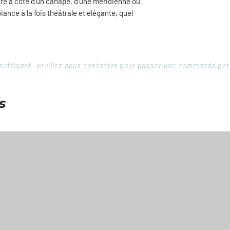
aite à côté d'un canapé, d'une méridienne ou
Ce modèle se vend à
ance à la fois théâtrale et élégante, quel
illustré en titre d'
comparer les dimens
 insuffisant, veuillez nous contacter pour passer une commande pe
s