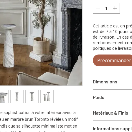
Cet article est en p
est de 7 à 10 jours 
de livraison. En cas 
remboursement compl
politiques de livraiso
Précommander
Dimensions
Petit :
Dia-25.4 cm 
Poids
Grand :
Dia-20 cm 
Petit : 25 kg (poids t
 sophistication à votre intérieur avec la
Matériaux & Finis
Grand : 56.21 lbs (po
au en marbre brun Toronto révèle un motif
Marbre brun de Toron
andis que sa silhouette minimaliste met en
Informations supp