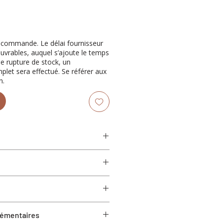
récommande. Le délai fournisseur
ouvrables, auquel s’ajoute le temps
de rupture de stock, un
et sera effectué. Se référer aux
n.
x 45.7 cm H
x 56 cm H
otal du colis)
ids total du colis)
to fini brun naturel
lémentaires