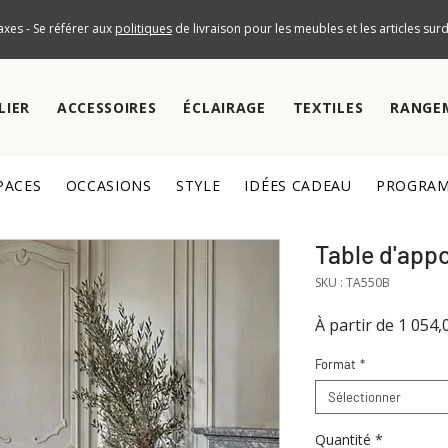
axes - Se référer aux
politiques
de livraison pour les meubles et les articles su
LIER
ACCESSOIRES
ÉCLAIRAGE
TEXTILES
RANGE
PACES
OCCASIONS
STYLE
IDÉES CADEAU
PROGRAM
Table d'app
SKU : TA550B
À partir de
1 054,
Format
*
Sélectionner
Quantité
*