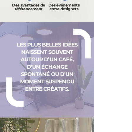
Des avantages de
Des événements
référencement
entre designers
LES PLUS BELLES IDÉES
NAISSENT SOUVENT
AUTOUR D’UN CAFÉ,
D’UN ÉCHANGE
SPONTANÉ OU D’UN
MOMENT SUSPENDU
ENTRE CRÉATIFS.