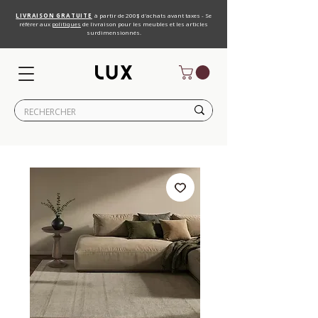
LIVRAISON GRATUITE
à partir de 200$ d'achats avant taxes - Se
référer aux
politiques
de livraison pour les meubles et les articles
surdimensionnés.