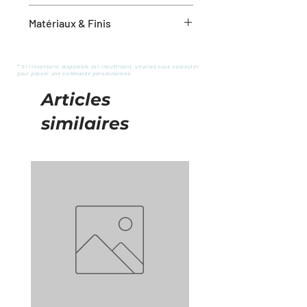
12.87 lbs (poids total du colis)
Matériaux & Finis
Bois de manguier teint couleur noyer
* Si l'inventaire disponible est insuffisant, veuillez nous contacter
pour passer une commande personnalisée.
Articles
similaires