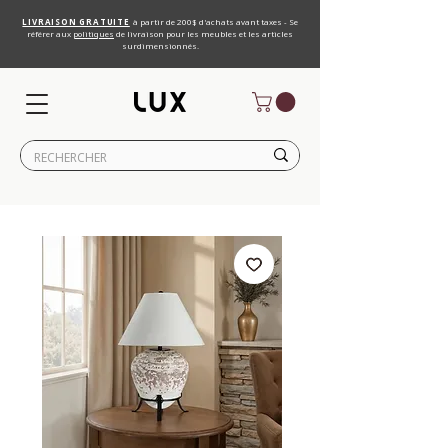
LIVRAISON GRATUITE
à partir de 200$ d'achats avant taxes - Se
référer aux
politiques
de livraison pour les meubles et les articles
surdimensionnés.