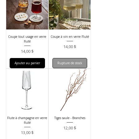
Coupe tout usage en verre
Coupe à vin en verre Fluté
fluté
Prix
14,00 $
Prix
14,00 $
Ajouter au panier
Rupture de stock
Flute à champagne en verre
Tiges saule - Branches
fluté
Prix
12,00 $
Prix
13,00 $