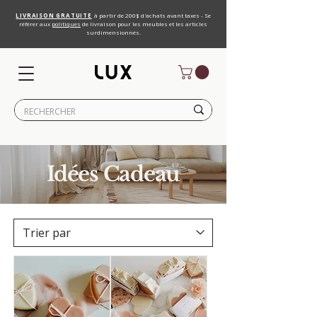
LIVRAISON GRATUITE
à partir de 200$ d'achats avant taxes - Se
référer aux
politiques
de livraison pour les meubles et les articles
surdimensionnés.
Idées Cadeau