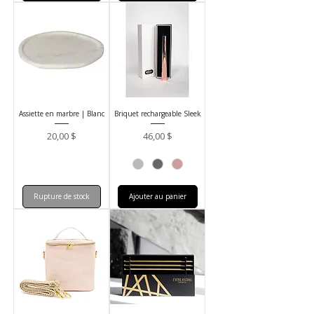
Assiette en marbre | Blanc
Briquet rechargeable Sleek
Prix
Prix
20,00 $
46,00 $
Rupture de stock
Ajouter au panier