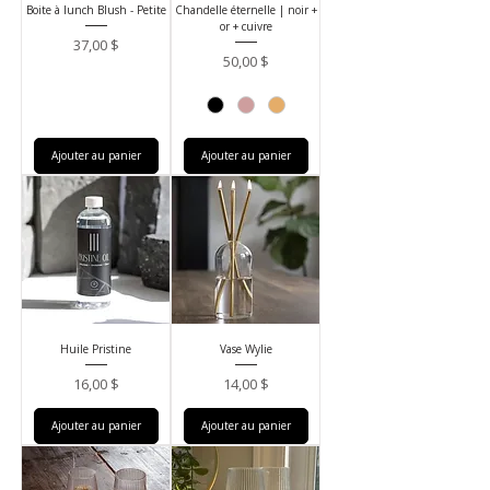
Boite à lunch Blush - Petite
Chandelle éternelle | noir +
or + cuivre
Prix
37,00 $
Prix
50,00 $
Ajouter au panier
Ajouter au panier
Huile Pristine
Vase Wylie
Prix
Prix
16,00 $
14,00 $
Ajouter au panier
Ajouter au panier