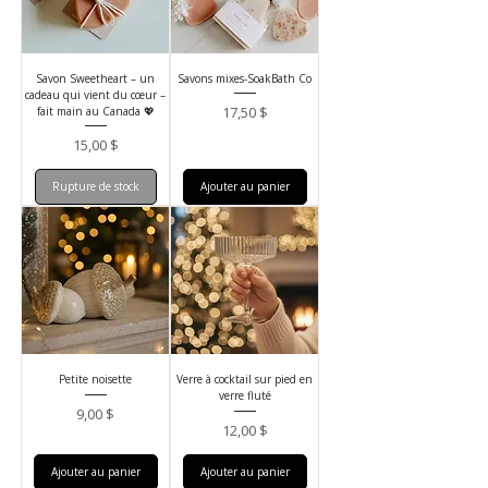
Savon Sweetheart – un
Savons mixes-SoakBath Co
cadeau qui vient du cœur –
Prix
17,50 $
fait main au Canada 💖
Prix
15,00 $
Rupture de stock
Ajouter au panier
Petite noisette
Verre à cocktail sur pied en
verre fluté
Prix
9,00 $
Prix
12,00 $
Ajouter au panier
Ajouter au panier