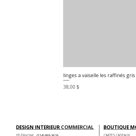
linges a vaiselle les raffinés gris
Prix
38,00 $
DESIGN INTERIEUR
COMMERCIAL
BOUTIQUE M
CARTES CADEAUX
TÉLÉPHONE
(514) 969-3616