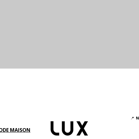
Aperçu rapide
📍
N
ODE MAISON