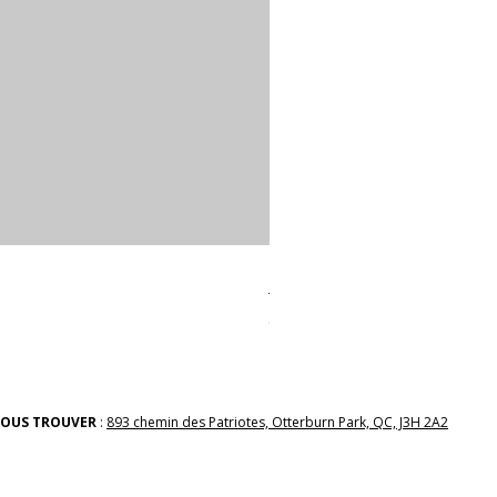
linges a vaiselle les raffiné
Prix
38,00 $
OUS TROUVER
:
893 chemin des Patriotes, Otterburn Park, QC, J3H 2A2