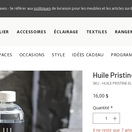
axes - Se référer aux
politiques
de livraison pour les meubles et les articles su
LIER
ACCESSOIRES
ÉCLAIRAGE
TEXTILES
RANGE
PACES
OCCASIONS
STYLE
IDÉES CADEAU
PROGRAM
Huile Pristin
SKU : HUILE-PRISTINE-E
Prix
16,00 $
Quantité
*
Il ne reste que 7 arti