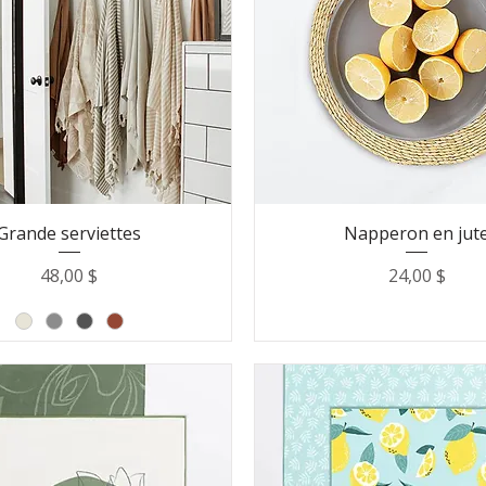
Grande serviettes
Napperon en jut
Prix
Prix
48,00 $
24,00 $