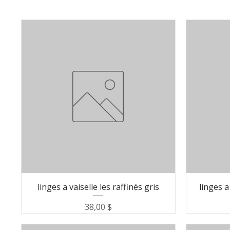
linges a vaiselle les raffinés gris
linges a
Prix
38,00 $