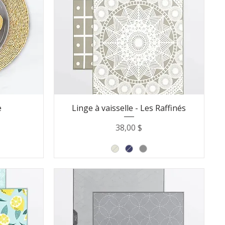
e
Linge à vaisselle - Les Raffinés
Prix
38,00 $