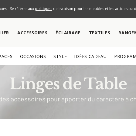
axes - Se référer aux
politiques
de livraison pour les meubles et les articles su
LIER
ACCESSOIRES
ÉCLAIRAGE
TEXTILES
RANGE
PACES
OCCASIONS
STYLE
IDÉES CADEAU
PROGRAM
Linges de Table
des accessoires pour apporter du caractère à c