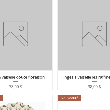
a vaiselle douce floraison
linges a vaiselle les raffi
Prix
Prix
38,00 $
38,00 $
Nouveauté