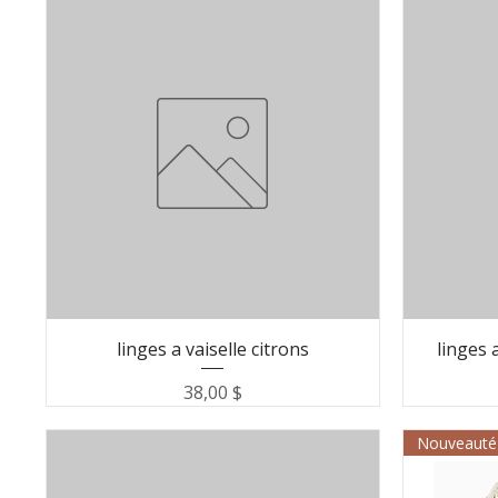
linges a vaiselle citrons
linges 
Prix
38,00 $
Nouveauté