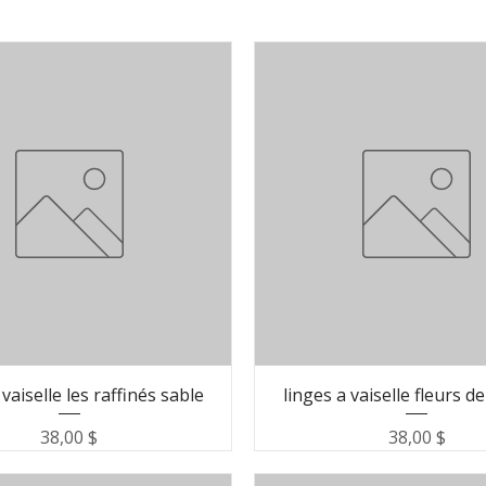
 vaiselle les raffinés sable
linges a vaiselle fleurs d
Prix
Prix
38,00 $
38,00 $