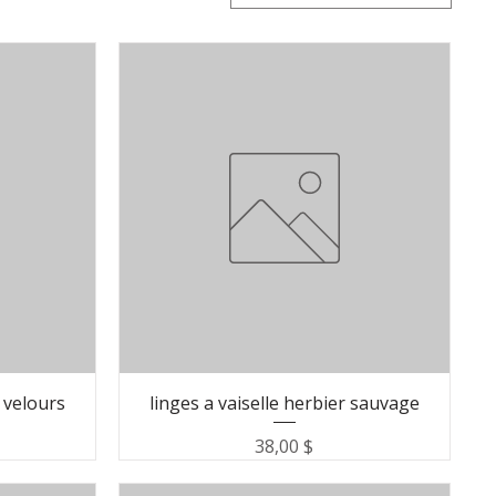
e velours
linges a vaiselle herbier sauvage
Prix
38,00 $