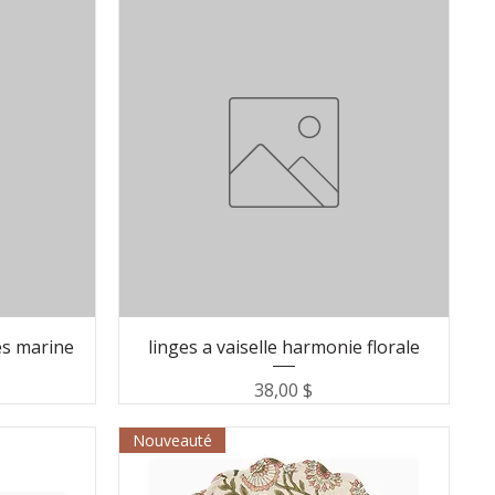
nés marine
linges a vaiselle harmonie florale
Prix
38,00 $
Nouveauté