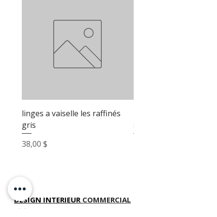
linges a vaiselle les raffinés
linges a vaiselle les raf
gris
sable
Prix
Prix
38,00 $
38,00 $
DESIGN INTERIEUR
COMMERCIAL
TÉLÉPHONE
(514) 969-3616