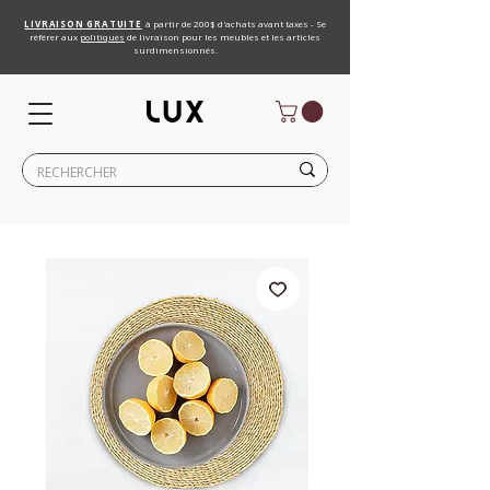
LIVRAISON GRATUITE
à partir de 200$ d'achats avant taxes - Se
référer aux
politiques
de livraison pour les meubles et les articles
surdimensionnés.