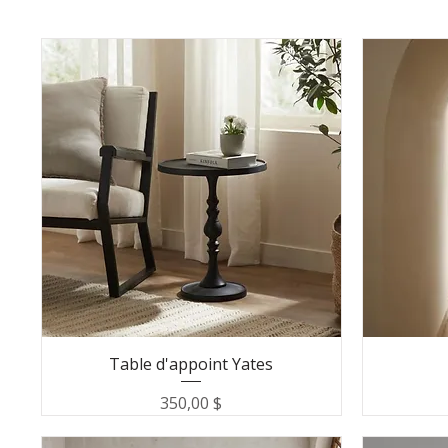
Table d'appoint Yates
Prix
350,00 $