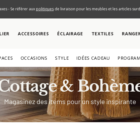
axes - Se référer aux
politiques
de livraison pour les meubles et les articles su
LIER
ACCESSOIRES
ÉCLAIRAGE
TEXTILES
RANGE
PACES
OCCASIONS
STYLE
IDÉES CADEAU
PROGRAM
Cottage & Bohèm
Magasinez des items pour un style inspirante