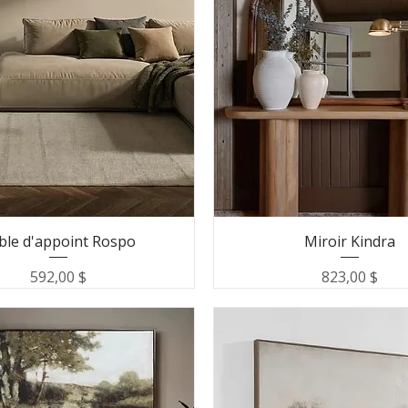
ble d'appoint Rospo
Miroir Kindra
Prix
Prix
592,00 $
823,00 $