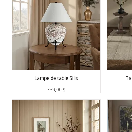
Lampe de table Silis
Ta
Prix
339,00 $