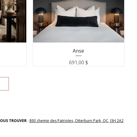
Anse
Prix
691,00 $
OUS TROUVER
:
893 chemin des Patriotes, Otterburn Park, QC, J3H 2A2