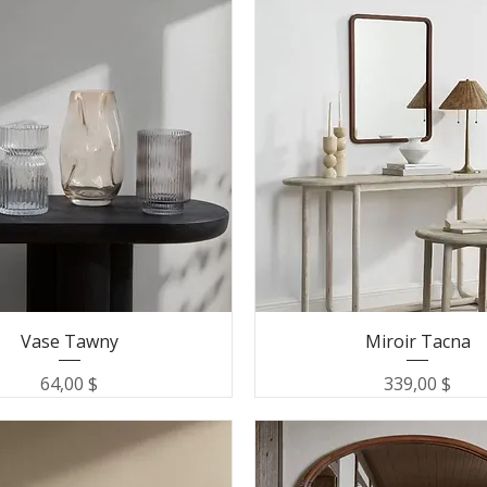
Vase Tawny
Miroir Tacna
Prix
Prix
64,00 $
339,00 $