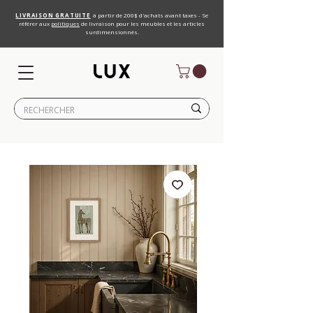
LIVRAISON GRATUITE
à partir de 200$ d'achats avant taxes - Se
référer aux
politiques
de livraison pour les meubles et les articles
surdimensionnés.