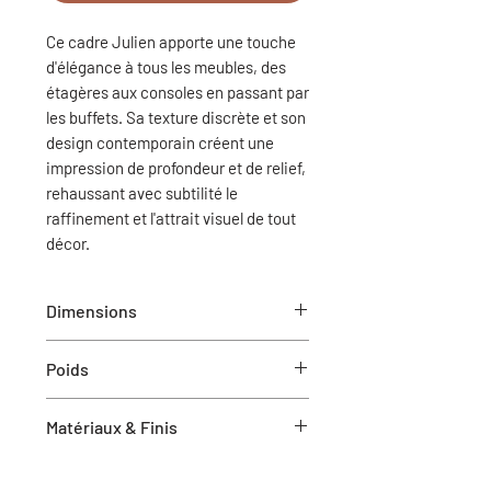
Ce cadre Julien apporte une touche
d'élégance à tous les meubles, des
étagères aux consoles en passant par
les buffets. Sa texture discrète et son
design contemporain créent une
impression de profondeur et de relief,
rehaussant avec subtilité le
raffinement et l'attrait visuel de tout
décor.
Dimensions
12"L x 1.18"P x 16"H
Poids
5 lbs (poids total du colis)
Matériaux & Finis
Papier chiffon et carton blanc
Finition du cadre noyer moyen