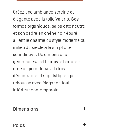
Créez une ambiance sereine et
élégante avec la toile Valerio. Ses
formes organiques, sa palette neutre
et son cadre en chêne noir épuré
allient le charme du style moderne du
milieu du siècle à la simplicité
scandinave. De dimensions
généreuses, cette œuvre texturée
crée un point focal à la fois
décontracté et sophistiqué, qui
rehausse avec élégance tout
intérieur contemporain.
Dimensions
50"L x 50"H x 2"P
Poids
25 lbs (poids total du colis)