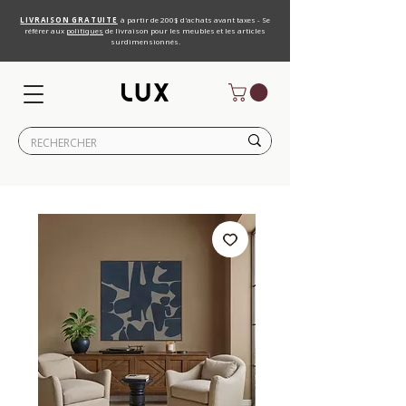
LIVRAISON GRATUITE
à partir de 200$ d'achats avant taxes - Se
référer aux
politiques
de livraison pour les meubles et les articles
surdimensionnés.