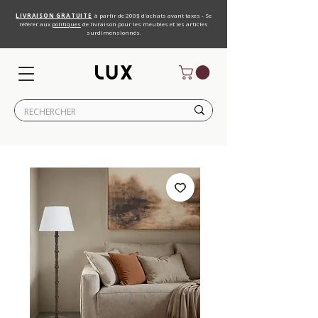
LIVRAISON GRATUITE
à partir de 200$ d'achats avant taxes - Se
référer aux
politiques
de livraison pour les meubles et les articles
surdimensionnés.