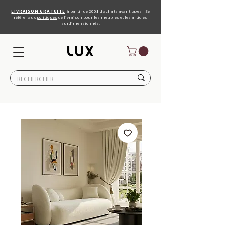
LIVRAISON GRATUITE
à partir de 200$ d'achats avant taxes - Se
référer aux
politiques
de livraison pour les meubles et les articles
surdimensionnés.