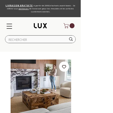
LIVRAISON GRATUITE
à partir de 200$ d'achats avant taxes - Se
référer aux
politiques
de livraison pour les meubles et les articles
surdimensionnés.