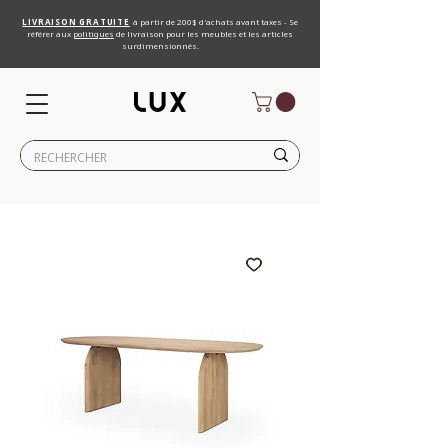
LIVRAISON GRATUITE
à partir de 200$ d'achats avant taxes - Se
référer aux
politiques
de livraison pour les meubles et les articles
surdimensionnés.