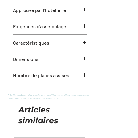
Essuyez régulièrement avec un
Approuvé par l'hôtellerie
chiffon propre et humide pour
enlever la saleté ou la poussière.
Oui, cet article est homologué et
Essuyez immédiatement toute
Exigences d'assemblage
garanti pour une utilisation dans le
éclaboussure avec un chiffon propre
secteur de l'hôtellerie.
et sec. L'utilisation de sets de table
Assemblage requis
Caractéristiques
ou de dessous de verre est
recommandée.
Veuillez noter que chaque pièce est
Dimensions
unique ; il existe des variations
naturelles dues aux caractéristiques
76 po L x 36 po P x 29,5 po H
propres à chaque morceau de bois,
Nombre de places assises
notamment son grain et ses nœuds.
Peut acueillir confortablement 8
personnes
* Si l'inventaire disponible est insuffisant, veuillez nous contacter
pour passer une commande personnalisée.
Articles
similaires