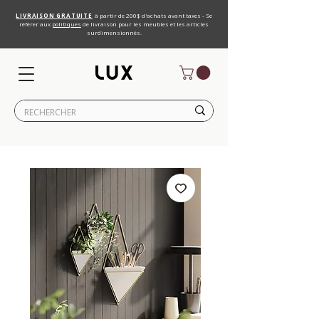
LIVRAISON GRATUITE
à partir de 200$ d'achats avant taxes - Se
référer aux
politiques
de livraison pour les meubles et les articles
surdimensionnés.