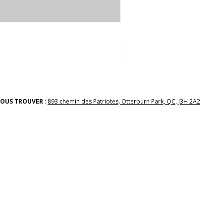
linges a vaiselle les raffiné
Prix
38,00 $
OUS TROUVER
:
893 chemin des Patriotes, Otterburn Park, QC, J3H 2A2