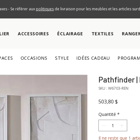
axes - Se référer aux
politiques
de livraison pour les meubles et les articles su
LIER
ACCESSOIRES
ÉCLAIRAGE
TEXTILES
RANGE
PACES
OCCASIONS
STYLE
IDÉES CADEAU
PROGRAM
Pathfinder |
SKU : W6703-REN
Prix
503,80 $
Quantité
*
Il ne reste que 1 arti