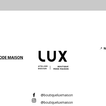
Aperçu rapide
📍
N
ODE MAISON
@boutiqueluxmaison
@boutiqueluxmaison