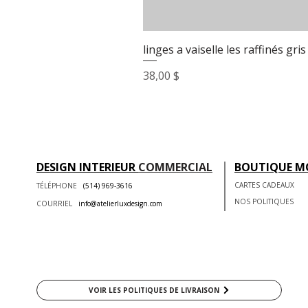
linges a vaiselle les raffinés gris
Prix
38,00 $
DESIGN INTERIEUR
COMMERCIAL
BOUTIQUE M
CARTES CADEAUX
TÉLÉPHONE
(514) 969-3616
NOS POLITIQUES
COURRIEL
info@atelierluxdesign.com
VOIR LES POLITIQUES DE LIVRAISON