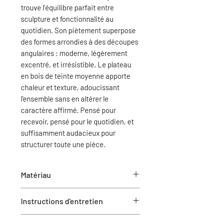
trouve l'équilibre parfait entre
sculpture et fonctionnalité au
quotidien. Son piètement superpose
des formes arrondies à des découpes
angulaires : moderne, légèrement
excentré, et irrésistible. Le plateau
en bois de teinte moyenne apporte
chaleur et texture, adoucissant
l'ensemble sans en altérer le
caractère affirmé. Pensé pour
recevoir, pensé pour le quotidien, et
suffisamment audacieux pour
structurer toute une pièce.
Matériau
Bois de chêne pâle massif
Instructions d'entretien
Fer
Essuyez régulièrement avec un