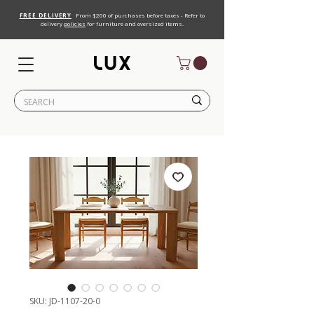
FREE DELIVERY
From $200 of purchases before taxes - Refer to
delivery
policies
for furniture and oversized items.
SKU: JD-1107-20-0