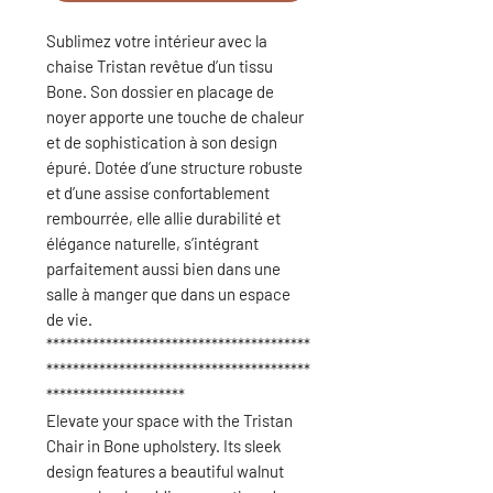
Sublimez votre intérieur avec la
chaise Tristan
revêtue d’un tissu
Bone
. Son
dossier en placage de
noyer
apporte une touche de chaleur
et de sophistication à son design
épuré. Dotée d’une
structure robuste
et d’une
assise confortablement
rembourrée
, elle allie
durabilité
et
élégance naturelle
, s’intégrant
parfaitement aussi bien dans une
salle à manger que dans un espace
de vie.
****************************************
****************************************
*********************
Elevate your space with the Tristan
Chair in Bone upholstery. Its sleek
design features a beautiful walnut