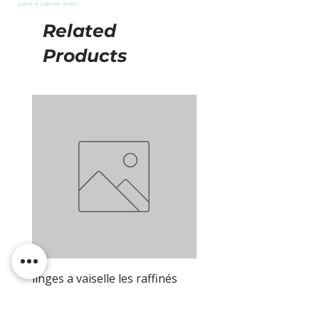
place a custom order.
Related
Products
linges a vaiselle les raffinés
linges a vaiselle les raf
gris
sable