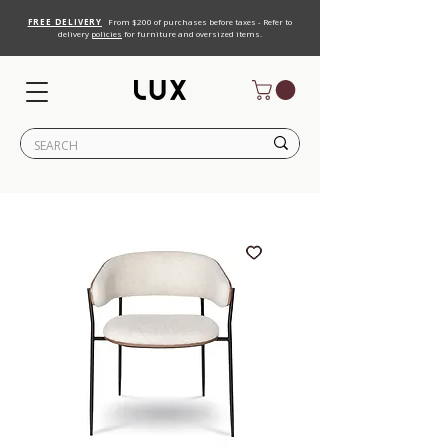
FREE DELIVERY
From $200 of purchases before taxes - Refer to
delivery
policies
for furniture and oversized items.