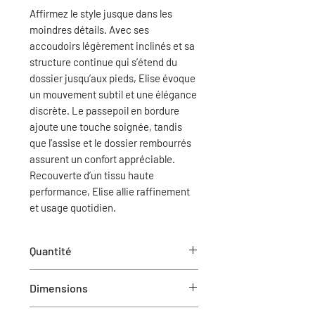
Affirmez le style jusque dans les
moindres détails. Avec ses
accoudoirs légèrement inclinés et sa
structure continue qui s’étend du
dossier jusqu’aux pieds, Elise évoque
un mouvement subtil et une élégance
discrète. Le passepoil en bordure
ajoute une touche soignée, tandis
que l’assise et le dossier rembourrés
assurent un confort appréciable.
Recouverte d’un tissu haute
performance, Elise allie raffinement
et usage quotidien.
Quantité
1
Dimensions
22.8” W X 22.2” D X 31.9” H