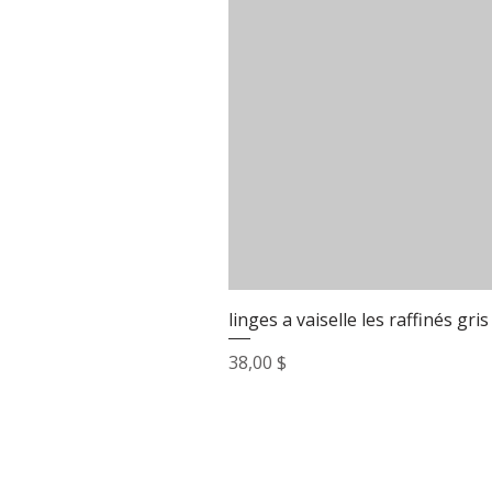
linges a vaiselle les raffinés gris
Prix
38,00 $