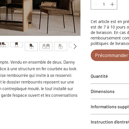
Cet article est en p
est de 7 à 10 jours 
de livraison. En cas 
remboursement compl
politiques de livraiso
Précommander
ompte. Vendu en ensemble de deux, Danny
râce à une structure en fer courbée au look
se rembourrée qui invite à se resservir.
Quantité
et le dossier rembourrés reposent sur une
1 ensemble de 2 cha
contreplaqué moulé, le tout installé sur
Dimensions
 garde l’espace ouvert et les conversations
18.7” W X 23.6” D X 
Informations supp
Hauteur d'assise 18.
Profondeur d'assise 
Aucun assemblage r
Largeur d'assise 18.
Instruction d'entre