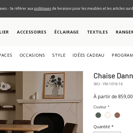
axes - Se référer aux
politiques
de livraison pour les meubles et les articles su
LIER
ACCESSOIRES
ÉCLAIRAGE
TEXTILES
RANGE
PACES
OCCASIONS
STYLE
IDÉES CADEAU
PROGRAM
Chaise Danny
SKU : YM-1018-16
À partir de
859,0
Couleur
*
Quantité
*