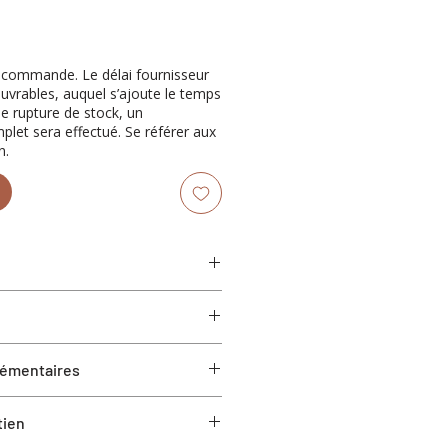
récommande. Le délai fournisseur
ouvrables, auquel s’ajoute le temps
de rupture de stock, un
et sera effectué. Se référer aux
n.
ises
41.8” H
lémentaires
9"
18.1"
equis
1"
tien