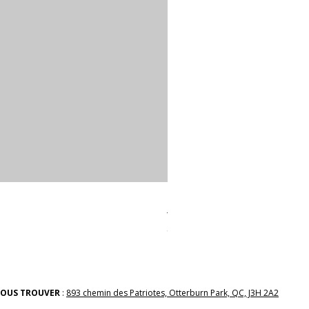
linges a vaiselle les raffiné
Prix
38,00 $
OUS TROUVER
:
893 chemin des Patriotes, Otterburn Park, QC, J3H 2A2