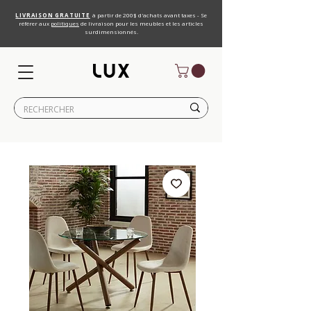
LIVRAISON GRATUITE
à partir de 200$ d'achats avant taxes - Se
référer aux
politiques
de livraison pour les meubles et les articles
surdimensionnés.