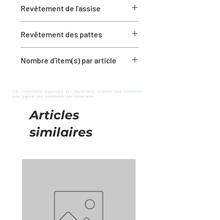
Capacité de poids : 250 lbs
Revêtement de l'assise
Utilisation commerciale : Oui
Tissu
Revêtement des pattes
Métal fini bois noyer
Nombre d'item(s) par article
Ensemble de 4 chaises
* Si l'inventaire disponible est insuffisant, veuillez nous contacter
pour passer une commande personnalisée.
Articles
similaires