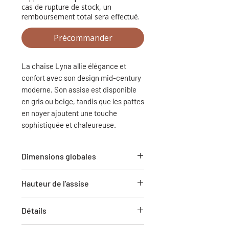
cas de rupture de stock, un
remboursement total sera effectué.
Précommander
La chaise Lyna allie élégance et
confort avec son design mid-century
moderne. Son assise est disponible
en gris ou beige, tandis que les pattes
en noyer ajoutent une touche
sophistiquée et chaleureuse.
Dimensions globales
21.75"P x 17.50"L x 34"H
Hauteur de l'assise
19"
Détails