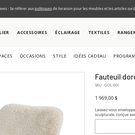
axes - Se référer aux
politiques
de livraison pour les meubles et les articles su
LIER
ACCESSOIRES
ÉCLAIRAGE
TEXTILES
RANGE
PACES
OCCASIONS
STYLE
IDÉES CADEAU
PROGRAM
Fauteuil dor
SKU : GOL-001
Prix
1 969,00 $
Laissez-vous envelopper
sculpturale, conçue avec