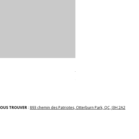
linges a vaiselle les raffiné
Prix
38,00 $
OUS TROUVER
:
893 chemin des Patriotes, Otterburn Park, QC, J3H 2A2