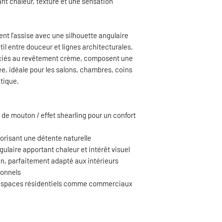
nt chaleur, texture et une sensation
ent l’assise avec une silhouette angulaire
til entre douceur et lignes architecturales.
ociés au revêtement crème, composent une
e, idéale pour les salons, chambres, coins
utique.
de mouton / effet shearling pour un confort
orisant une détente naturelle
gulaire apportant chaleur et intérêt visuel
n, parfaitement adapté aux intérieurs
ionnels
es espaces résidentiels comme commerciaux