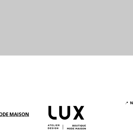
Aperçu rapide
📍
N
ODE MAISON