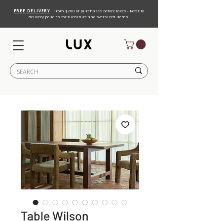
FREE DELIVERY
From $200 of purchases before taxes - Refer to
delivery
policies
for furniture and oversized items.
Table Wilson