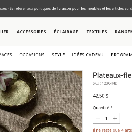
axes - Se référer aux
politiques
de livraison pour les meubles et les articles su
LIER
ACCESSOIRES
ÉCLAIRAGE
TEXTILES
RANGE
PACES
OCCASIONS
STYLE
IDÉES CADEAU
PROGRAM
Plateaux-fle
SKU : 1230-IND
Prix
42,50 $
Quantité
*
Il ne reste que 4 arti