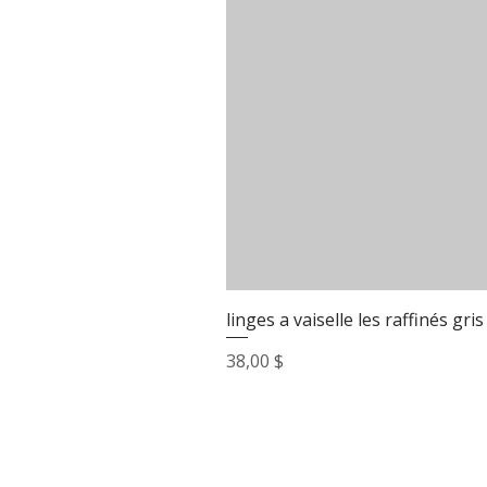
linges a vaiselle les raffinés gris
Prix
38,00 $