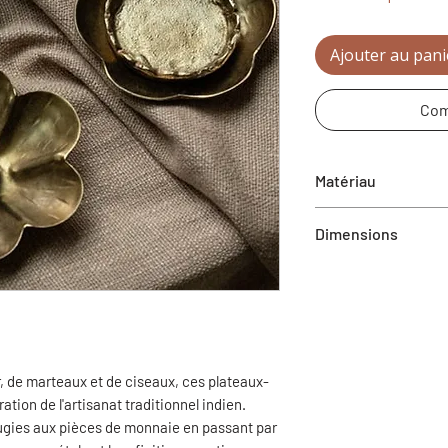
Ajouter au pani
Com
Matériau
Fer
Dimensions
6" x 6" x 1,5" (L x l x
r, de marteaux et de ciseaux, ces plateaux-
ation de l'artisanat traditionnel indien.
ugies aux pièces de monnaie en passant par