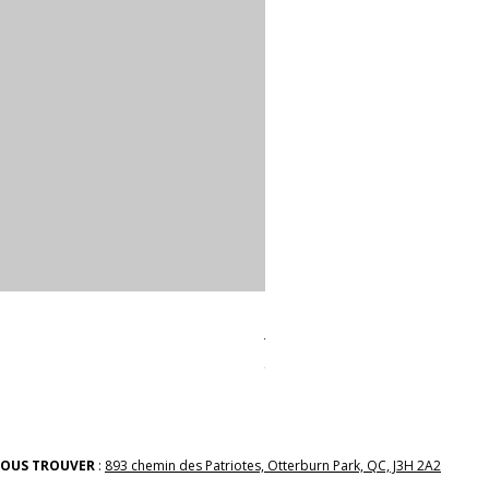
linges a vaiselle les raffiné
Prix
38,00 $
OUS TROUVER
:
893 chemin des Patriotes, Otterburn Park, QC, J3H 2A2