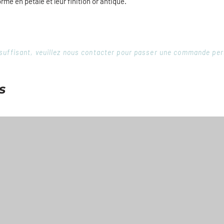
rme en pétale et leur finition or antique.
 insuffisant, veuillez nous contacter pour passer une commande pe
s