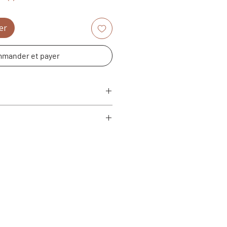
er
mander et payer
 h)