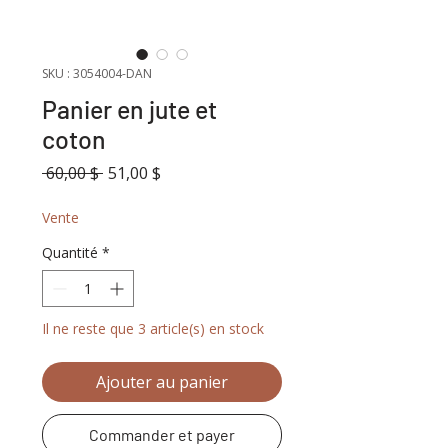
SKU : 3054004-DAN
Panier en jute et
coton
Prix
Prix
 60,00 $ 
51,00 $
original
promotionnel
Vente
Quantité
*
Il ne reste que 3 article(s) en stock
Ajouter au panier
Commander et payer