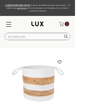
LIVRAISON GRATUITE
à partir de 200$ d'achats avant taxes - Se
référer aux
politiques
de livraison pour les meubles et les articles
surdimensionnés.