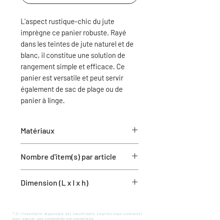
L'aspect rustique-chic du jute
imprègne ce panier robuste. Rayé
dans les teintes de jute naturel et de
blanc, il constitue une solution de
rangement simple et efficace. Ce
panier est versatile et peut servir
également de sac de plage ou de
panier à linge.
Matériaux
Jute et coton
Nombre d'item(s) par article
1 panier
Dimension (L x l x h)
13'' x 13'' x 13''
* Si l'inventaire disponible est insuffisant, veuillez nous contacter
pour passer une commande personnalisée.