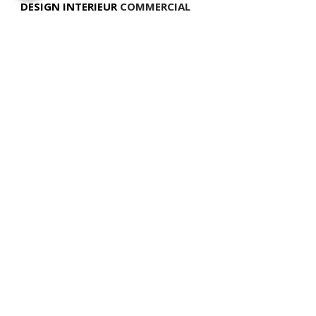
DESIGN INTERIEUR
COMMERCIAL
TÉLÉPHONE
(514) 969-3616
COURRIEL
info@atelierluxdesign.com
BOUTIQUE MODE MAISON
CARTES CADEAUX
NOS POLITIQUES
VOIR LES POLITIQUES DE LIVRAISON
ATELIER LUX DESIGN INC. Tous droits réservés ©
2026 Web Design par
Modella
Marketing
📍
NOUS TROUVER
:
893 chemin des Patriotes, Otterburn Park, QC,
J3H 2A2