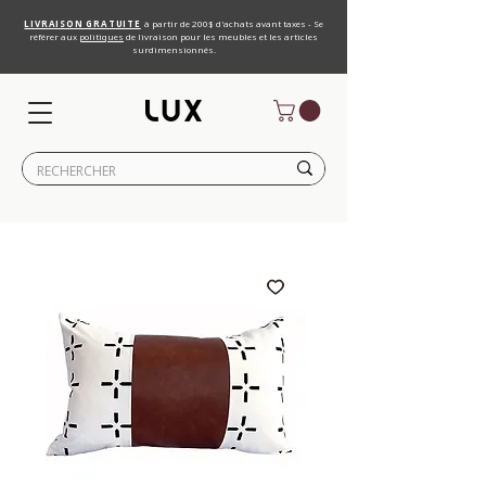
LIVRAISON GRATUITE
à partir de 200$ d'achats avant taxes - Se
référer aux
politiques
de livraison pour les meubles et les articles
surdimensionnés.