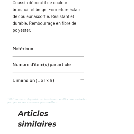
Coussin décoratif de couleur
brun,noir et beige. Fermeture éclair
de couleur assortie. Résistant et
durable. Rembourrage en fibre de
polyester.
Matériaux
Coton et vinyle
Nombre d'item(s) par article
1 housse de coussin avec
Dimension (L x l x h)
rembourrage
12'' x 20''
* Si l'inventaire disponible est insuffisant, veuillez nous contacter
pour passer une commande personnalisée.
Articles
similaires