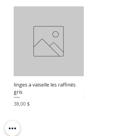
linges a vaiselle les raffinés
linges a vaiselle les raf
gris
sable
Prix
Prix
38,00 $
38,00 $