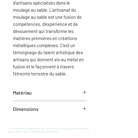
d'artisans spécialisés dans le
moulage au sable. L'artisanat du
moulage au sable est une fusion de
compétences, d'expérience et de
dévouement qui transforme les
matières premières en créations
métalliques complexes. C'est un
témoignage du talent artistique des
artisans qui donnent vie au métal en
fusion et le façonnent à travers
l'étreinte terrestre du sable.
Matériau
Aluminium
Dimensions
10" x 10" x 4,5" (L x l x h)
* Si l'inventaire disponible est insuffisant, veuillez nous contacter
pour passer une commande personnalisée.