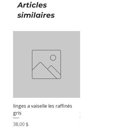
Articles
similaires
linges a vaiselle les raffinés
linges a vaiselle les raf
gris
sable
Prix
Prix
38,00 $
38,00 $