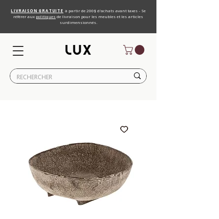
LIVRAISON GRATUITE
à partir de 200$ d'achats avant taxes - Se
référer aux
politiques
de livraison pour les meubles et les articles
surdimensionnés.