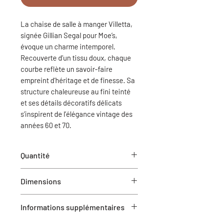
La chaise de salle à manger Villetta,
signée Gillian Segal pour Moe’s,
évoque un charme intemporel.
Recouverte d’un tissu doux, chaque
courbe reflète un savoir-faire
empreint d’héritage et de finesse. Sa
structure chaleureuse au fini teinté
et ses détails décoratifs délicats
s’inspirent de l’élégance vintage des
années 60 et 70.
Quantité
1 ensemble de 2 chaises
Dimensions
19.8” W X 21.9” D X 33.0” H
Informations supplémentaires
Hauteur d'assise 19"