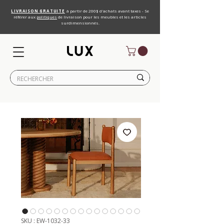
LIVRAISON GRATUITE
à partir de 200$ d'achats avant taxes - Se
référer aux
politiques
de livraison pour les meubles et les articles
surdimensionnés.
SKU : EW-1032-33