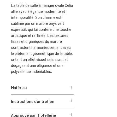
La table de salle à manger ovale Celia
allie avec élégance modernité et
intemporalité. Son charme est
sublimé par un marbre onyx vert
expressif, qui lui confère une touche
artistique et raffinée. Les textures
lisses et organiques du marbre
contrastent harmonieusement avec
le piètement géométrique de la table,
créant un effet visuel saisissant et
dégageant une élégance et une
polyvalence indéniables.
Matériau
Marbre d'onyx vert
Instructions d'entretien
Support en MDF sous le plateau
de table
Essuyez régulièrement avec un
Plaques d'assemblage de pieds
Approuvé par l'hôtellerie
chiffon propre et humide pour