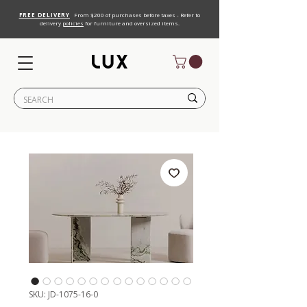
FREE DELIVERY
From $200 of purchases before taxes - Refer to
delivery
policies
for furniture and oversized items.
SKU: JD-1075-16-0