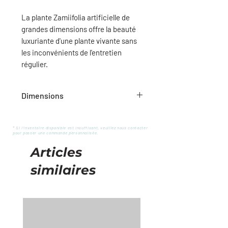
La plante Zamiifolia artificielle de
grandes dimensions offre la beauté
luxuriante d'une plante vivante sans
les inconvénients de l'entretien
régulier.
Dimensions
Diamètre : 16" x 35"H
* Si l'inventaire disponible est insuffisant, veuillez nous contacter
pour passer une commande personnalisée.
Articles
similaires