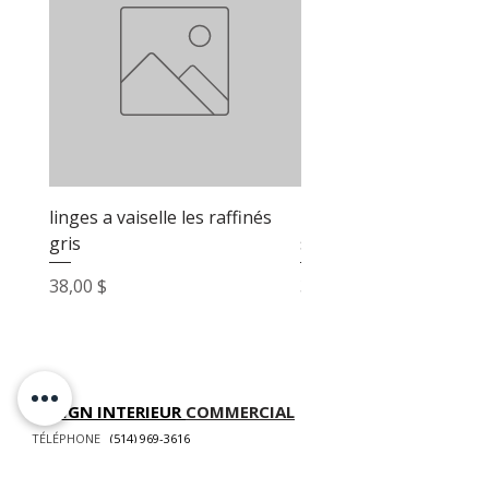
linges a vaiselle les raffinés
linges a vaiselle les raf
gris
sable
Prix
Prix
38,00 $
38,00 $
DESIGN INTERIEUR
COMMERCIAL
TÉLÉPHONE
(514) 969-3616
COURRIEL
info@atelierluxdesign.com