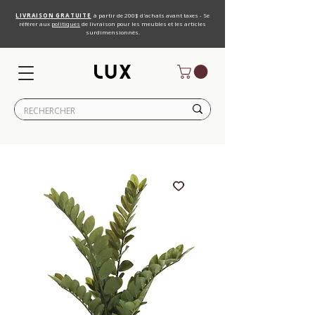
LIVRAISON GRATUITE
à partir de 200$ d'achats avant taxes - Se
référer aux
politiques
de livraison pour les meubles et les articles
surdimensionnés.