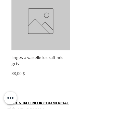
linges a vaiselle les raffinés
linges a vaiselle les raf
gris
sable
Prix
Prix
38,00 $
38,00 $
DESIGN INTERIEUR
COMMERCIAL
TÉLÉPHONE
(514) 969-3616