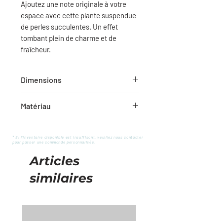
Ajoutez une note originale à votre
espace avec cette plante suspendue
de perles succulentes. Un effet
tombant plein de charme et de
fraîcheur.
Dimensions
Pot: 4" Dia x 3.25"H
Matériau
Total feuillage: 4" L x 24" H
Plastique
* Si l'inventaire disponible est insuffisant, veuillez nous contacter
pour passer une commande personnalisée.
Articles
similaires