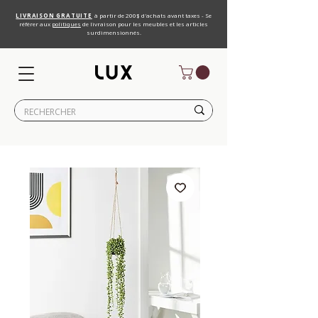
LIVRAISON GRATUITE
à partir de 200$ d'achats avant taxes - Se
référer aux
politiques
de livraison pour les meubles et les articles
surdimensionnés.