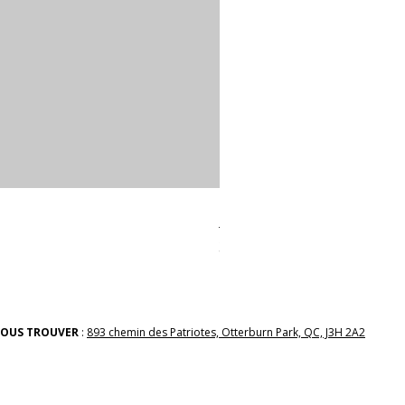
linges a vaiselle les raffiné
Prix
38,00 $
OUS TROUVER
:
893 chemin des Patriotes, Otterburn Park, QC, J3H 2A2