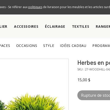
axes - Se référer aux
politiques
de livraison pour les meubles et les articles su
LIER
ACCESSOIRES
ÉCLAIRAGE
TEXTILES
RANGE
PACES
OCCASIONS
STYLE
IDÉES CADEAU
PROGRAM
Herbes en po
SKU : 27-WOODHILL-04
Prix
15,00 $
Rupture de sto