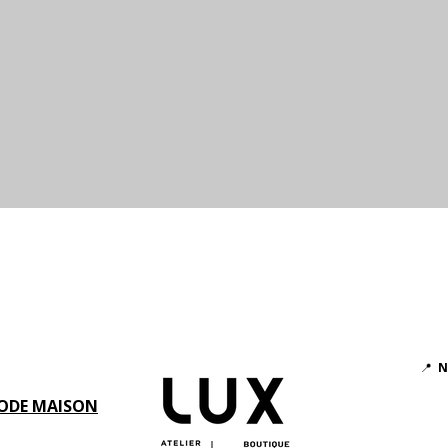
Aperçu rapide
📍
N
ODE MAISON