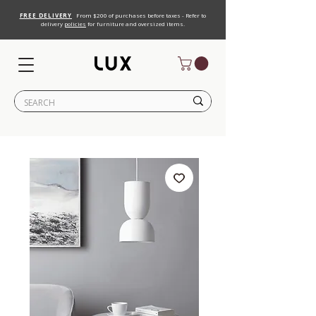
FREE DELIVERY
From $200 of purchases before taxes - Refer to
delivery
policies
for furniture and oversized items.