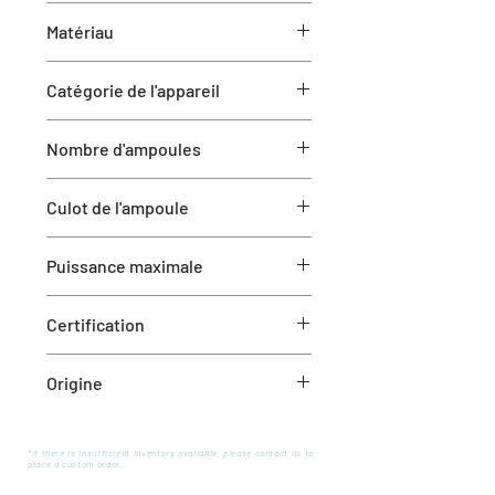
Matériau
Texture blanche
Ciment
Catégorie de l'appareil
Luminaire suspendu
Nombre d'ampoules
1
Culot de l'ampoule
E26
Puissance maximale
Certification
40 W incandescent/LED
cULus
Origine
Fournisseur canadien
*If there is insufficient inventory available, please contact us to
place a custom order.