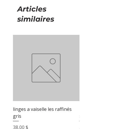
Articles
similaires
linges a vaiselle les raffinés
linges a vaiselle les raf
gris
sable
Prix
Prix
38,00 $
38,00 $