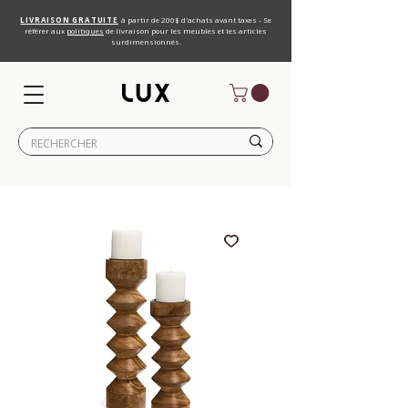
LIVRAISON GRATUITE
à partir de 200$ d'achats avant taxes - Se
référer aux
politiques
de livraison pour les meubles et les articles
surdimensionnés.