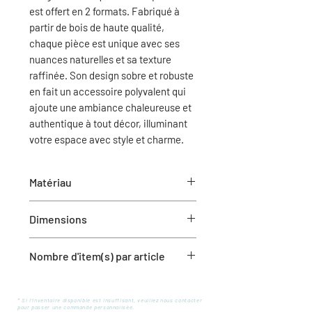
est offert en 2 formats. Fabriqué à
partir de bois de haute qualité,
chaque pièce est unique avec ses
nuances naturelles et sa texture
raffinée. Son design sobre et robuste
en fait un accessoire polyvalent qui
ajoute une ambiance chaleureuse et
authentique à tout décor, illuminant
votre espace avec style et charme.
Matériau
Bois de chêne
Dimensions
4″ X 12″
Nombre d'item(s) par article
1 bougeoir
* Si l'inventaire disponible est insuffisant, veuillez nous contacter
pour passer une commande personnalisée.