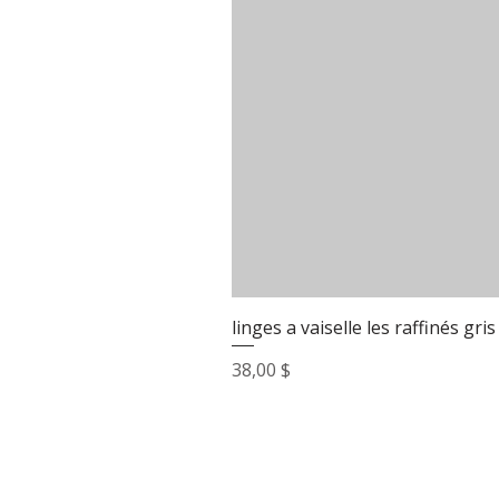
linges a vaiselle les raffinés gris
Prix
38,00 $