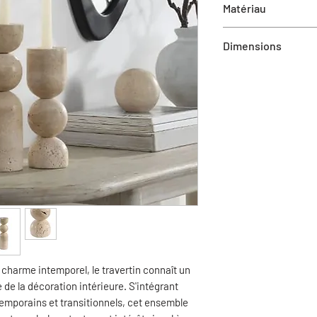
Matériau
Travertin
Dimensions
Grand : 3"D x 11"H
Petit : 3"D x 9"H
n charme intemporel, le travertin connaît un
 de la décoration intérieure. S'intégrant
emporains et transitionnels, cet ensemble