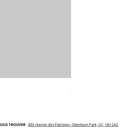
linges a vaiselle les raffiné
Prix
38,00 $
OUS TROUVER
:
893 chemin des Patriotes, Otterburn Park, QC, J3H 2A2