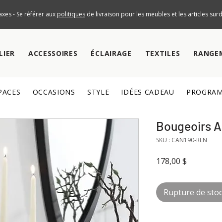
axes - Se référer aux
politiques
de livraison pour les meubles et les articles su
LIER
ACCESSOIRES
ÉCLAIRAGE
TEXTILES
RANGE
PACES
OCCASIONS
STYLE
IDÉES CADEAU
PROGRAM
Bougeoirs 
SKU : CAN190-REN
Prix
178,00 $
Rupture de sto