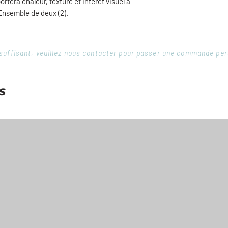
rtera chaleur, texture et intérêt visuel à
 Ensemble de deux (2).
 insuffisant, veuillez nous contacter pour passer une commande pe
s