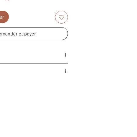
er
mander et payer