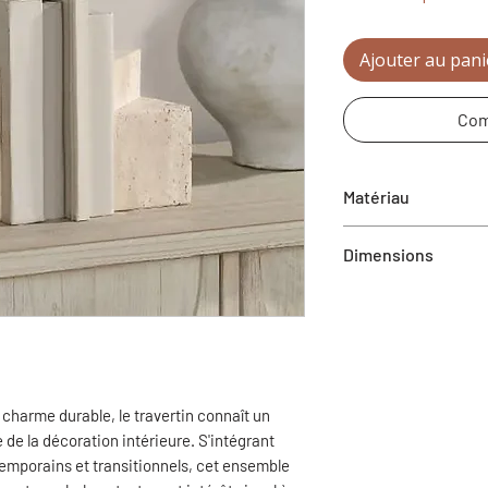
Ajouter au pani
Com
Matériau
Travertin
Dimensions
4"L X 6"H X 4"D
n charme durable, le travertin connaît un
 de la décoration intérieure. S'intégrant
emporains et transitionnels, cet ensemble