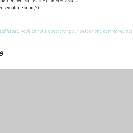
portera chaleur, texture et intérêt visuel à
 Ensemble de deux (2).
 insuffisant, veuillez nous contacter pour passer une commande pe
s