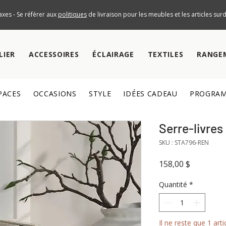
axes - Se référer aux
politiques
de livraison pour les meubles et les articles su
LIER
ACCESSOIRES
ÉCLAIRAGE
TEXTILES
RANGE
PACES
OCCASIONS
STYLE
IDÉES CADEAU
PROGRAM
Serre-livres
SKU : STA796-REN
Prix
158,00 $
Quantité
*
Il ne reste que 1 arti