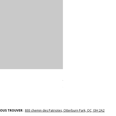
linges a vaiselle les raffiné
Prix
38,00 $
OUS TROUVER
:
893 chemin des Patriotes, Otterburn Park, QC, J3H 2A2