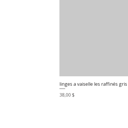
linges a vaiselle les raffinés gris
Prix
38,00 $