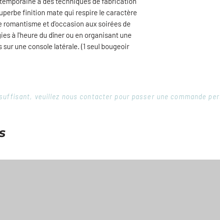
emporaine à des techniques de fabrication
uperbe finition mate qui respire le caractère
 romantisme et d'occasion aux soirées de
ies à l'heure du dîner ou en organisant une
 sur une console latérale. (1 seul bougeoir
 insuffisant, veuillez nous contacter pour passer une commande pe
s