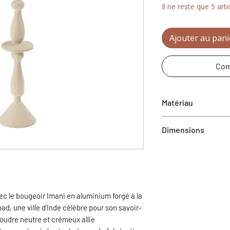
Il ne reste que 5 arti
Ajouter au pani
Com
Matériau
Aluminium
Dimensions
2,5" x 2,5" x 11" (L x
c le bougeoir Imani en aluminium forgé à la
d, une ville d'Inde célèbre pour son savoir-
oudre neutre et crémeux allie