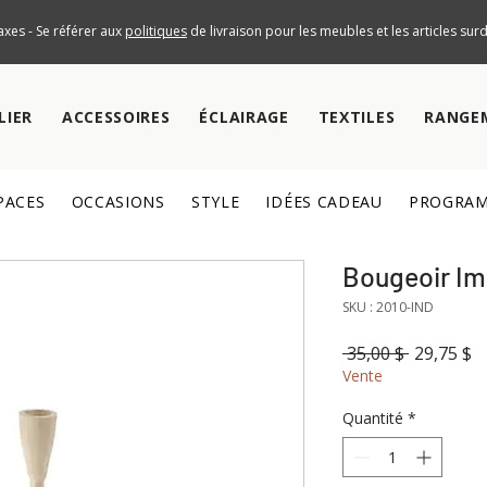
axes - Se référer aux
politiques
de livraison pour les meubles et les articles su
LIER
ACCESSOIRES
ÉCLAIRAGE
TEXTILES
RANGE
PACES
OCCASIONS
STYLE
IDÉES CADEAU
PROGRAM
Bougeoir Im
SKU : 2010-IND
Prix
Pr
 35,00 $ 
29,75 $
original
p
Vente
Quantité
*