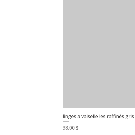
linges a vaiselle les raffinés gris
Prix
38,00 $