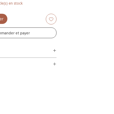
cle(s) en stock
er
mander et payer
 l x H)