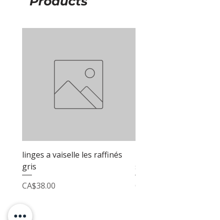
Products
linges a vaiselle les raffinés
linges a vaiselle les raf
gris
sable
Price
Price
CA$38.00
CA$38.00