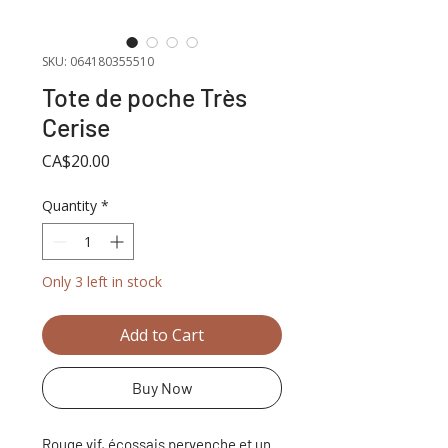
SKU: 064180355510
Tote de poche Très
Cerise
Price
CA$20.00
Quantity
*
Only 3 left in stock
Add to Cart
Buy Now
Rouge vif, écossais pervenche et un