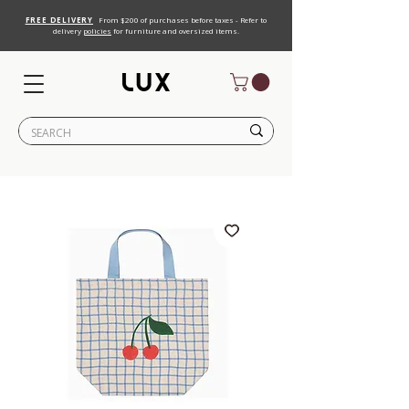
FREE DELIVERY
From $200 of purchases before taxes - Refer to
delivery
policies
for furniture and oversized items.