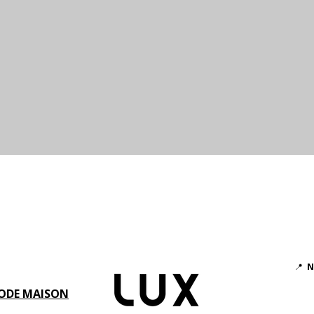
Aperçu rapide
📍
N
ODE MAISON