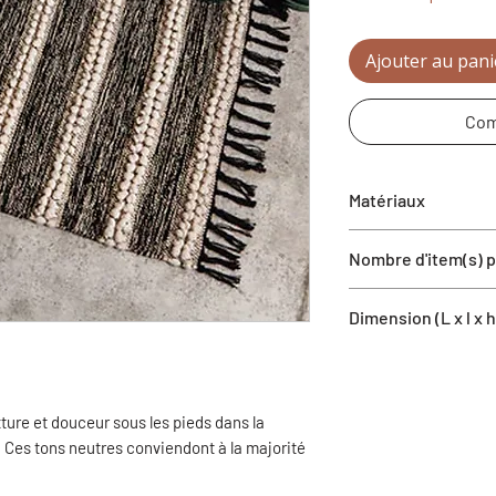
Ajouter au pani
Com
Matériaux
Coton
Nombre d'item(s) pa
1 tapis
Dimension (L x l x h
24'' x 36''
xture et douceur sous les pieds dans la
on. Ces tons neutres conviendont à la majorité