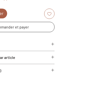
er
mander et payer
r article
)