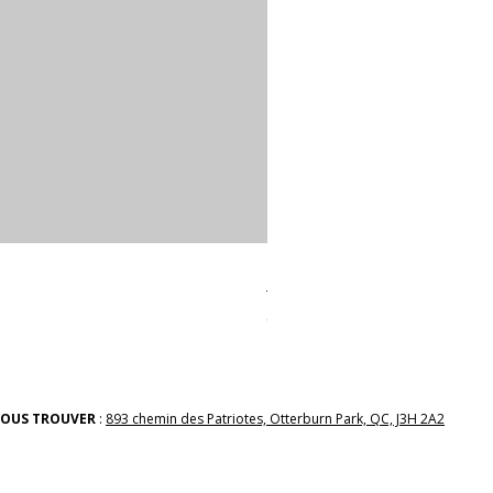
linges a vaiselle les raffiné
Prix
38,00 $
OUS TROUVER
:
893 chemin des Patriotes, Otterburn Park, QC, J3H 2A2