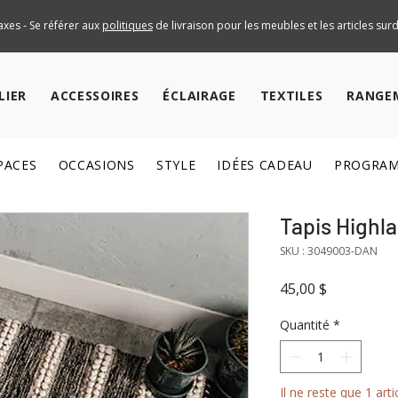
axes - Se référer aux
politiques
de livraison pour les meubles et les articles su
LIER
ACCESSOIRES
ÉCLAIRAGE
TEXTILES
RANGE
PACES
OCCASIONS
STYLE
IDÉES CADEAU
PROGRAM
Tapis Highl
SKU : 3049003-DAN
Prix
45,00 $
Quantité
*
Il ne reste que 1 arti