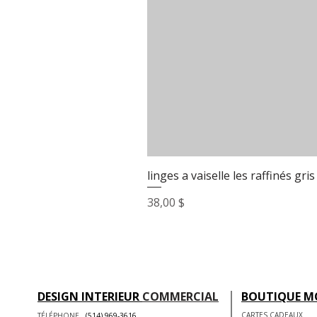
linges a vaiselle les raffinés gris
Prix
38,00 $
DESIGN INTERIEUR
COMMERCIAL
BOUTIQUE M
CARTES CADEAUX
TÉLÉPHONE
(514) 969-3616