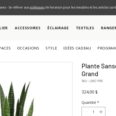
axes - Se référer aux
politiques
de livraison pour les meubles et les articles su
LIER
ACCESSOIRES
ÉCLAIRAGE
TEXTILES
RANGE
PACES
OCCASIONS
STYLE
IDÉES CADEAU
PROGRAM
Plante Sanse
Grand
SKU : L867-PRE
Prix
324,00 $
Quantité
*