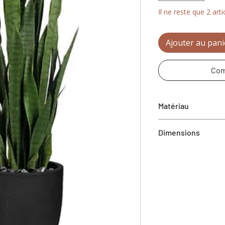
Il ne reste que 2 arti
Ajouter au pani
Com
Matériau
Plastique
Dimensions
15" x 15" x 38" (L x l