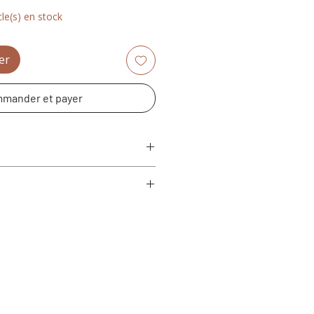
cle(s) en stock
er
mander et payer
 x h)