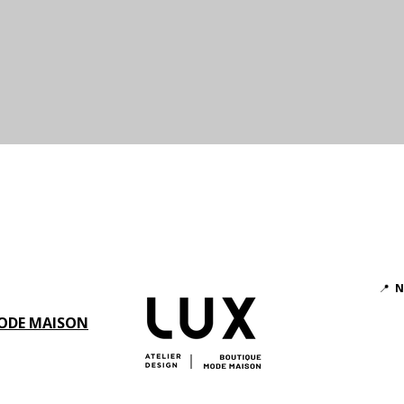
Aperçu rapide
📍
N
ODE MAISON