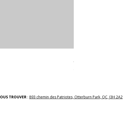
linges a vaiselle les raffiné
Prix
38,00 $
OUS TROUVER
:
893 chemin des Patriotes, Otterburn Park, QC, J3H 2A2