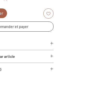
er
mander et payer
r article
)