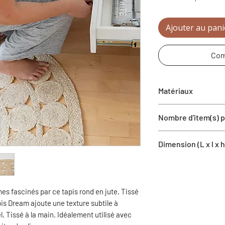
Ajouter au pani
Com
Matériaux
Jute
Nombre d'item(s) pa
1 tapis
Dimension (L x l x h
72'' x 72''
s fascinés par ce tapis rond en jute. Tissé
pis Dream ajoute une texture subtile à
l. Tissé à la main. Idéalement utilisé avec