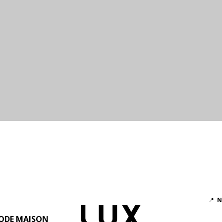
Aperçu rapide
📍
N
ODE MAISON