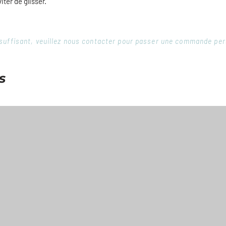
ter de glisser.
 insuffisant, veuillez nous contacter pour passer une commande pe
s