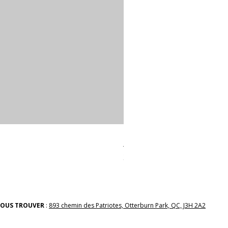
linges a vaiselle les raffiné
Prix
38,00 $
OUS TROUVER
:
893 chemin des Patriotes, Otterburn Park, QC, J3H 2A2