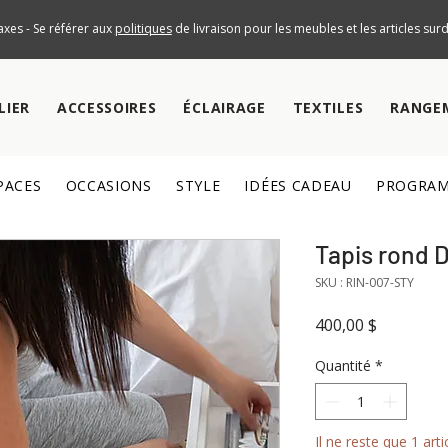
axes - Se référer aux
politiques
de livraison pour les meubles et les articles su
LIER
ACCESSOIRES
ÉCLAIRAGE
TEXTILES
RANGE
PACES
OCCASIONS
STYLE
IDÉES CADEAU
PROGRAM
Tapis rond 
SKU : RIN-007-STY
Prix
400,00 $
Quantité
*
Il ne reste que 1 arti