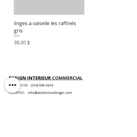
linges a vaiselle les raffinés
linges a vaiselle les raf
gris
sable
Prix
Prix
38,00 $
38,00 $
DESIGN INTERIEUR
COMMERCIAL
TÉLÉPHONE
(514) 969-3616
COURRIEL
info@atelierluxdesign.com
BOUTIQUE MODE MAISON
CARTES CADEAUX
NOS POLITIQUES