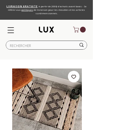
LIVRAISON GRATUITE
à partir de 200$ d'achats avant taxes - Se
référer aux
politiques
de livraison pour les meubles et les articles
surdimensionnés.