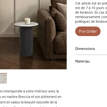
Cet article est en p
est de 7 à 10 jours 
de livraison. En cas 
remboursement compl
politiques de livraiso
Pre-Order
Dimensions
Dia 18" X 24"h
Matériau
Dessus de table: Ma
Piètement: Bois de 
 intemporelle à votre intérieur avec la
au en marbre Breccia et son piètement en
ent en valeur la beauté naturelle de la