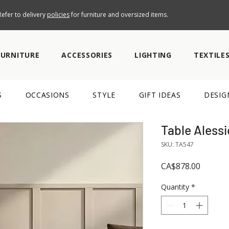
efer to delivery
policies
for furniture and oversized items.
FURNITURE
ACCESSORIES
LIGHTING
TEXTILE
S
OCCASIONS
STYLE
GIFT IDEAS
DESIG
Table Alessi
SKU: TA547
Price
CA$878.00
Quantity
*