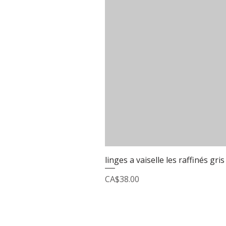
linges a vaiselle les raffinés gris
Price
CA$38.00