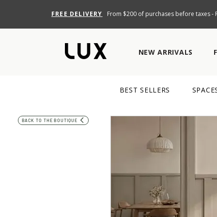
FREE DELIVERY
From $200 of purchases before taxes - R
NEW ARRIVALS
BEST SELLERS
SPACE
BACK TO THE BOUTIQUE