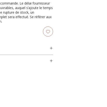
récommande. Le délai fournisseur
ouvrables, auquel s’ajoute le temps
de rupture de stock, un
et sera effectué. Se référer aux
n.
rbre
manguier teint